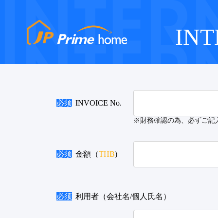
INT
必须
INVOICE No.
※財務確認の為、必ずご記
必须
金額（
THB
)
必须
利用者（会社名/個人氏名）